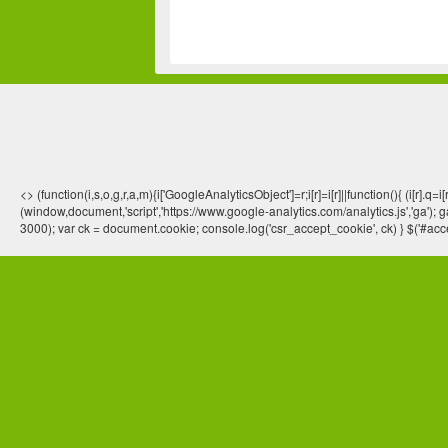
<> (function(i,s,o,g,r,a,m){i['GoogleAnalyticsObject']=r;i[r]=i[r]||function(){ (
(window,document,'script','https://www.google-analytics.com/analytics.js','ga'); ga
3000); var ck = document.cookie; console.log('csr_accept_cookie', ck) } $('#acce