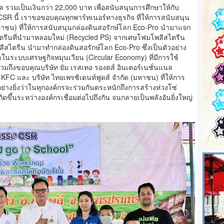
วัล รวมเป็นเงินกว่า 22,000 บาท เพื่อสนับสนุนการศึกษาให้กับ
ม CSR นี้ เราขอขอบคุณทุกพาร์ทเนอร์ทางธุรกิจ ที่ให้การสนับสนุน
 (มหาชน) ที่ให้การสนับสนุนกล่องดินสอรักษ์โลก Eco-Pro นำมาแจก
ไตรีนที่นำมาหลอมใหม่ (Recycled PS) จากเศษโฟมโพลีสไตรีน
ีสไตรีน นำมาทำกล่องดินสอรักษ์โลก Eco-Pro ซึ่งเป็นตัวอย่าง
นระบบเศรษฐกิจหมุนเวียน (Circular Economy) ที่มีการใช้
รวมถึงขอบคุณบริษัท ยัม เรสเทอ รองตส์ อินเตอร์เนชั่นแนล
FC และ บริษัท ไทยเพรซิเดนท์ฟูดส์ จํากัด (มหาชน) ที่ให้การ
ย่างยิ่งว่าในทุกองค์กรจะร่วมกันตระหนักถึงการสร้างห่วงโซ่
ิดขึ้นระหว่างองค์กรเชื่อมต่อไปถึงกัน จนกลายเป็นพลังอันยิ่งใหญ่