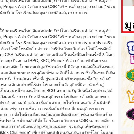
ยใต้กลุ่มศรีเทพไทย จัดแคมเปญรักษ์โลก "ศรีชวนล้าง" ชวนคู่ค้า
า, Propak Asia จัดกิจกรรม CSR "ศรีชวนล้าง go to school" ชวน
ักเรียน โรงเรียนวัดสลุด บางพลีจ.สมุทรปราการ
ยใต้กลุ่มศรีเทพไทย จัดแคมเปญรักษ์โลก "ศรีชวนล้าง" ชวนคู่ค้า
า, Propak Asia จัดกิจกรรม CSR "ศรีชวนล้าง go to school" ชวน
ักเรียน โรงเรียนวัดสลุด บางพลีจ.สมุทรปราการ นายประเสริฐ
์แวร์โพลีโพรดักส์ กล่าวว่า "บริษัท ไทยเวิลด์แวร์โพลีโพรดักส์
SR "ศรีชวนล้าง" อย่างต่อเนื่อง ในครั้งนี้ถือเป็นครั้งที่ 3 โดย
ร์ทางธุรกิจอย่าง IRPC, KFC, Propak Asia เข้ามาทำกิจกรรม
ยะพลาสติก โดยแคมเปญศรีชวนล้างนี้ มีวัตถุประสงค์ในเรื่องของ
" และคัดแยกขยะบรรจุภัณฑ์พลาสติกที่ใส่อาหาร ซึ่งเป็นขยะที่เกิด
 หรือ ร้านสะดวกซื้อ ที่อยู่รอบตัวนักเรียนทุกคน ซึ่ง "การล้าง"
ะพลาสติกสกปรกที่ไร้ค่า ให้กลายเป็นวัตถุดิบที่มีค่า นำเข้าสู่
งเป็นส่วนหนึ่งของนโยบาย BCG จากภาครัฐ อีกหนึ่งวัตถุประสงค์
วังผลเรื่องการปรับเปลี่ยนพฤติกรรมให้เกิดการล้างคัดแยกขยะ
ระจำอย่างสม่ำเสมอ เริ่มต้นจากภายในบ้าน จนเกิดเป็นนิสัยที่
ดล้อม เพราะเราเชื่อว่า การเริ่มต้นปรับเปลี่ยนพฤติกรรมการ
ะยะยาว ทั้งในด้านสิ่งแวดล้อมและดีต่อตัวเยาวชนเอง ที่จะสร้าง
ห็นประโยชน์ของสิ่งที่ทิ้ง โดยในงานกิจกรรม CSR นอกจากมีการ
แล้ว เรายังมีแคมเปญเชิญชวนน้องๆ ร่วมสนุกเพื่อชิงทุนการ
ktok Challenge" เพียงสร้างคลิปเต้นสนุกสนานรักษ์โลก ในแอพ