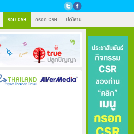
รวม CSR
กรอก CSR
ปณิธาน