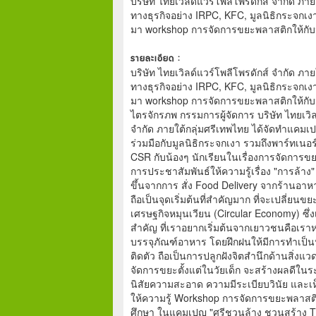
บริษัท ไทยเวิลด์แวร์โพลีโพรดักส์ จำกัด ภา
ทางธุรกิจอย่าง IRPC, KFC, มูลนิธิกระจกเง
มา workshop การจัดการขยะพลาสติกให้กับน
รายละเอียด :
บริษัท ไทยเวิลด์แวร์โพลีโพรดักส์ จำกัด ภา
ทางธุรกิจอย่าง IRPC, KFC, มูลนิธิกระจกเง
มา workshop การจัดการขยะพลาสติกให้กับน
ไตรจักรภพ กรรมการผู้จัดการ บริษัท ไทยเวิลด
จำกัด ภายใต้กลุ่มศรีเทพไทย ได้จัดทำแคมเปญ C
ร่วมมือกับมูลนิธิกระจกเงา รวมถึงพาร์ทเนอ
CSR กับน้องๆ นักเรียนในเรื่องการจัดการข
การประชาสัมพันธ์ให้ความรู้เรื่อง "การล้าง
ขึ้นจากการ สั่ง Food Delivery จากร้านอาหาร
ถือเป็นจุดเริ่มต้นที่สำคัญมาก ที่จะเปลี่ยนขย
เศรษฐกิจหมุนเวียน (Circular Economy) ซึ่
สำคัญ ที่เราอยากเริ่มต้นจากเยาวชนคือเราห
บรรจุภัณฑ์อาหาร โดยฝึกฝนให้มีการทำเป็นป
ติดตัว ถือเป็นการปลูกฝังจิตสำนึกด้านสิ่งแว
จัดการขยะตั้งแต่ในวัยเด็ก จะสร้างผลดีในร
นิสัยความสะอาด ความมีระเบียบวินัย และเ
ให้ความรู้ Workshop การจัดการขยะพลาสติก
ศึกษา ในแคมเปญ "ศรีชวนล้าง ชวนสร้าง Ti