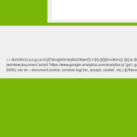
<> (function(i,s,o,g,r,a,m){i['GoogleAnalyticsObject']=r;i[r]=i[r]||function(){ (
(window,document,'script','https://www.google-analytics.com/analytics.js','ga'); ga
3000); var ck = document.cookie; console.log('csr_accept_cookie', ck) } $('#acce