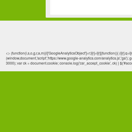
<> (function(i,s,o,g,r,a,m){i['GoogleAnalyticsObject']=r;i[r]=i[r]||function(){ (
(window,document,'script','https://www.google-analytics.com/analytics.js','ga'); ga
3000); var ck = document.cookie; console.log('csr_accept_cookie', ck) } $('#acce