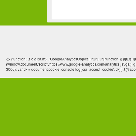
<> (function(i,s,o,g,r,a,m){i['GoogleAnalyticsObject']=r;i[r]=i[r]||function(){ (
(window,document,'script','https://www.google-analytics.com/analytics.js','ga'); ga
3000); var ck = document.cookie; console.log('csr_accept_cookie', ck) } $('#acce