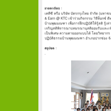
รายละเอียด :
เคทีซี หรือ บริษัท บัตรกรุงไทย จำกัด (มห
& Earn @ KTC เข้าร่วมกิจกรรม ?ดีท็อกซ์ 
บ้านพุฒมณฑา เพื่อการฝึกปฏิบัติให้รู้สติ รู
เจริญสติพิจารณาบทมรณานุสติยอมรับและเข้า
เป็นพิเศษ ความตายออกแบบได้ โดยวิทยากร ค
ปฏิบัติธรรมบ้านพุฒมณฑา อำเภอปากช่อง จังห
สรุปผล :
.