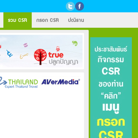
รวม CSR
กรอก CSR
ปณิธาน