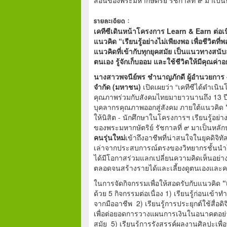
รายละเอียด :
เคทีซีเดินหน้าโครงการ
Learn & Earn ต่อเนื
แนวคิด
“เรียนรู้อย่างไม่เพียงพอ เพื่อชีวิต
แนวคิดที่เข้ากับทุกยุคสมัย เป็นแนวทาง
สนับ
ตนเอง รู้จักเก็บออม และใช้ชีวิตให้มีคุณค่าอย
นางสาวพจนีย์พร ชำนาญภักดี ผู้อำนวยการ
จำกัด
(มหาชน)
เปิดเผยว่า “เคทีซีได้ดำเน
คุณภาพร่วมกับสังคมไทยมายาวนานถึง 13 ปี 
บุคลากรคุณภาพออกสู่สังคม ภายใต้แนวคิด
ให้นิสิต - นักศึกษาในโครงการฯ เรียนรู้อย
ของพระมหากษัตริย์ รัชกาลที่ ๙ มาเป็นหลัก
คนรุ่นใหม่
เข้าถึงอาชีพที่น่าสนใจในยุคดิจิทัล
เล่าจากประสบการณ์ตรงของวิทยากรชั้นนำ
ได้มีโอกาสร่วมแลกเปลี่ยนความคิดเห็นอย่าง
ตลอดจนสร้างรายได้และเลี้ยงดูตนเองและครอ
ในการจัดกิจกรรมเพื่อให้สอดรับกับแนวคิด
“
ด้วย 5 กิจกรรมต่อเนื่อง 1) เรียนรู้ก่อนเข
จากมืออาชีพ 2) เรียนรู้การประยุกต์ใช้สื่อดิ
เพื่อต่อยอดการวางแผนการเงินในอนาคตอย่างพอ
สมัย 5) เรียนรู้การรังสรรค์ผลงานศิลปะเพื่