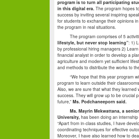
program is to turn all participating st
in this digital era.
The program hopes to g
success by inviting several inspiring spea
for students to exchange their opinions i
the program in real situations.
The program comprises of 5 activities i
lifestyle, but never stop learning”
: 1) 
by professional hiring managers 2) Learn
financial analyst in order to develop a p
agriculture and modern yet sufficient life
and methods to distribute the works to the
“We hope that this year program will off
program to learn outside their classroom
Also, we are sure that what they learned 
success. They will grow up to be crucial p
future,”
Ms.
Podchaneeporn
said.
Ms.
Mayrin Mekwattana
, a senio
University,
has been doing an internshi
“Apart from in-class studies, I have devel
coordinating techniques for effective out
Moreover, I have also learned how to deal