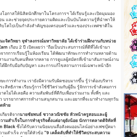
้างโอกาสให้นิสิตนักศึกษาในโครงการฯ ได้เรียนรู้และเปิดมุมมอง
่อน และช่วยจุดประกายความคิดและเป็นบันไดความรู้ที่นำพาให้
 และเติบโตไปเป็นกำลังสำคัญของครอบครัวและของประเทศชาติใน
ะจิตวิทยา จุฬาลงกรณ์มหาวิทยาลัย
ได้เข้าร่วมฝึกงานกับหน่วย
Earn
เกือบ 2 ปี เปิดเผยว่า “ถือเป็นประสบการณ์ที่ดีที่ได้เข้ามา
อจากการเรียนรู้ในห้องเรียน ได้พัฒนาทักษะการทำงานหลายด้าน
ะสานงานกับคนที่หลากหลาย การดูแลผู้สมัครที่เข้ามาสัมภาษณ์งาน
้งได้ฝึกรับมือกับปัญหา และการแก้ไขสถานการณ์เฉพาะหน้าอีก
ษะการทำงาน เรายังมีความรับผิดชอบมากขึ้น รู้ว่าต้องบริหาร
ทธิภาพ เรียนรู้การใช้ชีวิตร่วมกับผู้อื่น รู้จักการเข้าสังคมการ
าดไม่ได้เลยคือ ความสัมพันธ์ที่ดีกับเพื่อนร่วมงาน ทั้งพี่ๆ และ
บครอบครัว บรรยากาศการทำงานสนุกสนาน และอยากที่จะมาทำงานทุกวัน
ิดท้าย
บเกียรติจาก
นายชัยพนธ์ ชวาลวณิชชัย หัวหน้าครูสอนและผู้
วามสำเร็จในการทำธุรกิจตั้งแต่อายุยังน้อย
นักการตลาดดิจิทัลที่
In Black
ซึ่งได้รับความนิยมบนสื่อสังคมออนไลน์อย่างเฟซบุ๊คมา
วามสำเร็จ ภายใต้หัวข้อ
"
9 เคล็ดลับที่ทำให้ชีวิตประสบความ