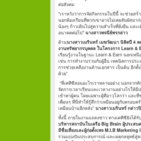
ต่อสังคม
"เราหวังว่าการจัดกิจกรรมในปีนี้ จะช่วยสร
นอกห้องเรียนที่พวกเขาอาจไม่เคยสัมผัสมาก
น้องๆ ก้าวเดินไปสู่ความสำเร็จที่ยั่งยืน
อนาคตต่อไป"
นางสาวพจนีย์พรกล่าว
ด้าน
นางสาวเมรินทร์ เมฆวัฒนา นิสิตปี
4 คณ
งานทรัพยากรบุคคล
ในโครงการ
Learn & 
เรียนรู้งานในฐานะ Learn & Earn นอกเหนื
เช่น การทำงานร่วมกับผู้อื่น เทคนิคการปร
การช่วยเหลืองานด้านเอกสาร เป็นต้น อีกทั
ด้วย”
“ที่เคทีซีสอนอะไรเราหลายอย่าง นอกจากทัก
จัดการเวลาเรียนและเวลางานอย่างไรให้มีประสิ
เข้าหาผู้คน โดยเฉพาะผู้ที่อาวุโสกว่า และที่ข
เพื่อนๆ ที่นี่ทำให้รู้สึกว่าเหมือนอยู่กั
เหมือนบ้านอีกหลัง”
นางสาวเมรินทร์
กล่าวป
ทั้งนี้ ภายในงานแถลงข่าว ทางเคทีซียังได้รั
บริหารสถาบันในเครือ
Big Brain
ผู้ประสบค
มีชื่อเสี่ยงและผู้ก่อตั้งเพจ
M.I.B Marketing 
ร่วมแบ่งปันประสบการณ์ และเผยกลยุทธ์สู่ค