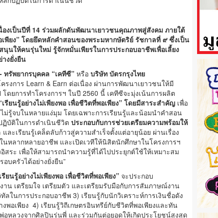
่องเป็นปีที่ 14 ร่วมผลักดันพัฒนาเยาวชนคุณภาพสู่สังคม ภายใต้
ที่พอเพียง” โดยยึดหลักคำสอนของพระมหากษัตริย์ รัชกาลที่ ๙ ซึ่งเป็น
สนุนให้คนรุ่นใหม่ รู้จักหมั่นเพียรในการประกอบอาชีพเพื่อเลี้ยง
่างยั่งยืน
- ทรัพยากรบุคคล “เคทีซี”
หรือ
บริษัท บัตรกรุงไทย
ินโครงการ Learn & Earn ต่อเนื่อง ผ่านการพัฒนาเยาวชนให้มี
โดยการทำโครงการฯ ในปี 2560 นี้ เคทีซีจะมุ่งเน้นการผลิต
“เรียนรู้อย่างไม่เพียงพอ เพื่อชีวิตที่พอเพียง” โดยมีสาระสำคัญ
เพื่อ
่างไม่รู้จบในหลายแง่มุม โดยเฉพาะการเรียนรู้และน้อมนำคำสอน
ปฏิบัติในการดำเนินชีวิต
ประกอบกับการช่วยเตรียมความพร้อมให้
 และเรียนรู้เคล็ดลับก้าวสู่ความสำเร็จตั้งแต่อายุน้อย ผ่านเรื่อง
ในหลากหลายอาชีพ และเปิดเวทีให้นิสิตนักศึกษาในโครงการฯ
อิสระ เพื่อให้สามารถนำความรู้ที่ได้ไปประยุกต์ใช้ให้เหมาะสม
บครัวได้อย่างยั่งยืน”
เรียนรู้อย่างไม่เพียงพอ เพื่อชีวิตที่พอเพียง”
จะประกอบ
้าทำงาน เตรียมใจ เตรียมตัว และเตรียมรับมือกับการสัมภาษณ์งาน
จิทัลในการประกอบอาชีพ 3) เรียนรู้กับนักวิเคราะห์การเงินชื่อดัง
เพียง 4) เรียนรู้วิถีเกษตรอินทรีย์กับชีวิตที่พอเพียงและทัน
อพ่อหลวงจากศิลปินรุ่นพี่ และร่วมกันต่อยอดให้เกิดประโยชน์สูงสุด