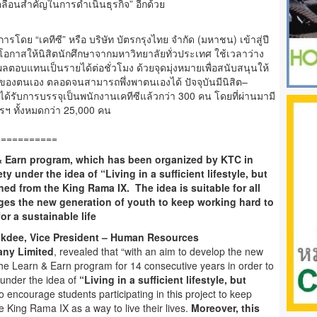
ลื่อนสำคัญในการดำเนินธุรกิจ” อีกด้วย
รโดย “เคทีซี” หรือ บริษัท บัตรกรุงไทย จำกัด (มหาชน) เข้าสู่ปี
ปิดโอกาสให้นิสิตนักศึกษาจากมหาวิทยาลัยทั่วประเทศ ใช้เวลาว่าง
ลตอบแทนเป็นรายได้ต่อชั่วโมง ด้วยจุดมุ่งหมายเพื่อสนับสนุนให้
ของตนเอง ตลอดจนสามารถพึ่งพาตนเองได้ ปัจจุบันมีนิสิต–
รับการบรรจุเป็นพนักงานเคทีซีแล้วกว่า 300 คน โดยที่ผ่านมามี
รฯ ทั้งหมดกว่า 25,000 คน
===========
& Earn program, which has been organized by KTC in
ety under the idea of “Living in a sufficient lifestyle, but
rned from the King Rama IX. The idea is suitable for all
ges the new generation of youth to keep working hard to
or a sustainable life
dee, Vice President – Human Resources
any Limited
, revealed that “with an aim to develop the new
he Learn & Earn program for 14 consecutive years in order to
 under the idea of
“Living in a sufficient lifestyle, but
o encourage students participating in this project to keep
e King Rama IX as a way to live their lives.
Moreover, this