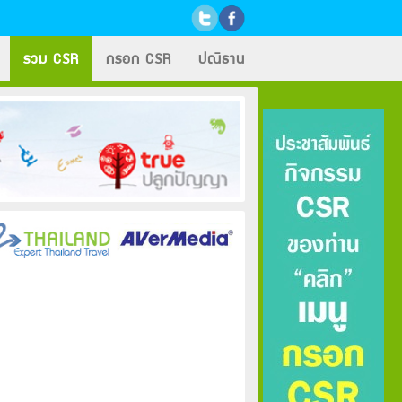
รวม CSR
กรอก CSR
ปณิธาน