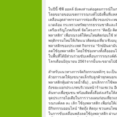
ในปีนี้ ซีพี ออลล์ ยังคงสานต่ออุดมการณ
โดยขยายขอบเขตการรณรงค์ไปยังพื้นที่แหล่งท
เคลื่อนอุตสาหกรรมการท่องเที่ยวของประเทศ
แวดล้อม กระทรวงทรัพยากรธรรมชาติและสิ่ง
เครือเจริญโภคภัณฑ์ จัดโครงการ “คิดถุ๊ง คิด
พลาสติก” เพื่อรณรงค์ให้คนไทยคิดก่อนใช้ หร
พฤติกรรมใหม่ให้เกิดแนวคิดท่องเที่ยวเชิงอน
พลาสติกของประเทศ กิจกรรม “รักษ์อันดามั
ลดใช้ถุงพลาสติก โดยใช้ช่องทางทั้งสื่อออ
ในพื้นที่ได้มีส่วนร่วมขับเคลื่อนการรณรงค์
โลกเดือนมิถุนายน 2561จากนั้นจะขยายไปยัง
สำหรับแนวทางการจัดกิจกรรมหลักๆ จะเป็นกา
ด้วยการงดให้ถุงขนาดเล็กกับลูกค้าทุกคนยกเ
พลาสติกหุ้มฝาขวดน้ำดื่ม) , ยกเลิกการใช้
ถังขยะแยกประเภทบริเวณหน้าร้านเซเว่น อี
ต้นทางเพื่อชุมชน พร้อมติดตั้งสื่อส่งเสริม
จุดประกายไอเดียในการวางแผนก่อนเที่ยวแบ
รณรงค์ลด ละ เลิก ใช้ถุงพลาสติก เพื่อก่อใ
มีกิจกรรมออนไลน์ “คิดถุ๊ง คิดถุง ชวนคนไท
ในการขับเคลื่อนพลังลดใช้ถุงพลาสติก ผ่านก