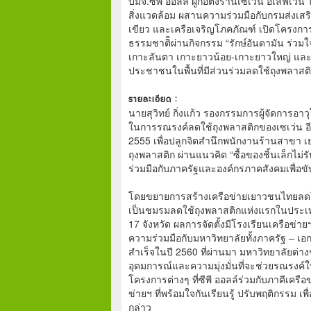
บมจ.ซีพี ออลล์ ผู้ก่อตั้งร้านเซเว่น อีเลฟ
สิ่งแวดล้อม ผสานความร่วมมือกับกรมส่งเสริ
เขียว และเครือเจริญโภคภัณฑ์ เปิดโครงการ “คิ
ธรรมชาติิผ่านกิจกรรม “รักษ์อันดามัน ร่วม
เกาะลันตา เกาะยาวน้อย-เกาะยาวใหญ่ และเกา
ประชาชนในพื้นที่มีส่วนร่วมลดใช้ถุงพลาสต
รายละเอียด :
นายสุวิทย์ กิ่งแก้ว รองกรรมการผู้จัดการอาว
ในการรณรงค์ลดใช้ถุงพลาสติกของเซเว่น อีเลฟ
2555 เพื่อปลูกจิตสำนึกพนักงานร้านสาขา
ถุงพลาสติก ผ่านแนวคิด “ซื้อของชิ้นเล็กไม่ร
ร่วมมือกับภาครัฐและองค์กรภาคสังคมเพื่อข
โดยขยายการสร้างเครือข่ายเยาวชนไทยลดใช้
เป็นชมรมลดใช้ถุงพลาสติกแห่งแรกในประเทศไ
17 จังหวัด ผลการจัดตั้งมีโรงเรียนเครือข่าย
ความร่วมมือกับมหาวิทยาลัยทั้งภาครัฐ – เอ
สำเร็จในปี 2560 ที่ผ่านมา มหาวิทยาลัยต่าง
อุดมการณ์และความมุ่งมั่นที่จะช่วยรณรงค์ให
โครงการต่างๆ ที่ซีพี ออลล์ร่วมกับภาคีเคร
ข่ายฯ ที่พร้อมใจกันเรียนรู้ ปรับพฤติกรรม เพ
กล่าว