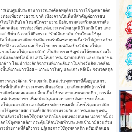
์ในการเป็นศูนย์ประสานการรณรงค์ลดพฤติกรรมการใช้ถุงพลาสติก
่องเที่ยวทางธรรมชาติ เนื่องจากเป็นพื้นที่สำคัญต่อการขับ
ไทยให้เติบโต โดยผนึกความร่วมมือกับกรมส่งเสริมคุณภาพสิ่ง
แวดล้อม การท่องเที่ยวแห่งประเทศไทย มูลนิธิโลกสีเขียว และ
ถุง” ซีซั่น 6 ภายใต้กิจกรรม “รักษ์อันดามัน ร่วมใจลดใช้ถุง
ือ ใช้ถุงพลาสติกอย่างมีความรับผิดชอบทุกครั้ง นำไปสู่การสร้าง
ุรักษ์สิ่งแวดล้อม ตอกย้ำนโยบายรวมพลังสร้างวินัยลดใช้ถุง
น ร่วมใจลดใช้ถุงพลาสติก” เป็นกิจกรรมเชิญชวนให้ทุกคนร่วมใจ
นไลน์และออฟไลน์ ส่งเสริมให้เยาวชน นักท่องเที่ยว และประชาชน
ดังกล่าว โดยนำร่องจัดกิจกรรมที่เกาะลันตาในช่วงวันสิ่งแวดล้อม
พื้นที่เกาะยาวน้อย – เกาะยาวใหญ่ และเกาะหลีเป๊ะ จังหวัดสตูล
รรณรงค์ผ่าน ร้านเซเว่น อีเลฟเว่นทุกสาขาที่ตั้งอยู่บนเกาะ
ว้นที่เป็นสินค้าประเภทกรณีของร้อน , ยกเลิกแคปซีล(การใช้
พลาสติกหุ้มหลอดและเปลี่ยนเป็นใช้กระดาษแทนพลาสติก , การตั้ง
เลฟเว่นทุกสาขา เพื่อสนับสนุนแนวทางการจัดการขยะตั้งแต่
ให้ลดใช้ถุงพลาสติก และจัดนิทรรศการท่องเที่ยวไทยไร้ถุงพลาสติก
บไร้ถุงพลาสติก รวมทั้งจัดกิจกรรมร่วมกับเยาวชนและชุมชน
ห้เกิดพลังร่วมใจลดใช้ถุงพลาสติกในชุมชนของตนเอง นอกจากนี้ ยัง
ยลดใช้ถุงพลาสติก” กระตุ้นให้คนไทยทั่วประเทศเข้ามามีส่วนร่วม
ารถ่ายภาพที่สื่อถึงการ ปฏิเสธการใช้ถุงพลาสติก พร้อมติดแฮช