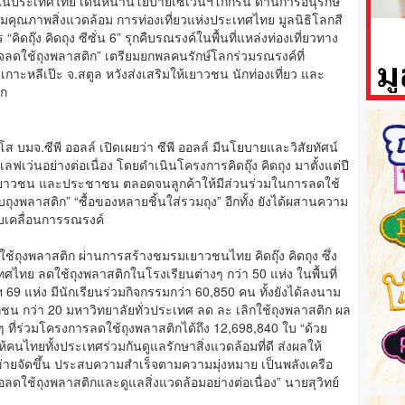
เว่น ในประเทศไทย เดินหน้านโยบายเซเว่นฯโกกรีน ด้านการอนุรักษ์
มคุณภาพสิ่งแวดล้อม การท่องเที่ยวแห่งประเทศไทย มูลนิธิโลกสี
ดถุ๊ง คิดถุง ซีซั่น 6” รุกคืบรณรงค์ในพื้นที่แหล่งท่องเที่ยวทาง
ใจลดใช้ถุงพลาสติก” เตรียมยกพลคนรักษ์โลกร่วมรณรงค์ที่
ะหลีเป๊ะ จ.สตูล หวังส่งเสริมให้เยาวชน นักท่องเที่ยว และ
ิก
ุโส บมจ.ซีพี ออลล์ เปิดเผยว่า ซีพี ออลล์ มีนโยบายและวิสัยทัศน์
เว่นอย่างต่อเนื่อง โดยดำเนินโครงการคิดถุ๊ง คิดถุง มาตั้งแต่ปี
 เยาวชน และประชาชน ตลอดจนลูกค้าให้มีส่วนร่วมในการลดใช้
ับถุงพลาสติก” “ซื้อของหลายชิ้นใส่รวมถุง” อีกทั้ง ยังได้ผสานความ
ับเคลื่อนการรณรงค์
ถุงพลาสติก ผ่านการสร้างชมรมเยาวชนไทย คิดถุ๊ง คิดถุง ซึ่ง
ทย ลดใช้ถุงพลาสติกในโรงเรียนต่างๆ กว่า 50 แห่ง ในพื้นที่
ฯ 69 แห่ง มีนักเรียนร่วมกิจกรรมกว่า 60,850 คน ทั้งยังได้ลงนาม
กชน กว่า 20 มหาวิทยาลัยทั่วประเทศ ลด ละ เลิกใช้ถุงพลาสติก ผล
ๆ ที่ร่วมโครงการลดใช้ถุงพลาสติกได้ถึง 12,698,840 ใบ “ด้วย
้คนไทยทั้งประเทศร่วมกันดูแลรักษาสิ่งแวดล้อมที่ดี ส่งผลให้
ือข่ายจัดขึ้น ประสบความสำเร็จตามความมุ่งหมาย เป็นพลังเครือ
ื่อลดใช้ถุงพลาสติกและดูแลสิ่งแวดล้อมอย่างต่อเนื่อง” นายสุวิทย์