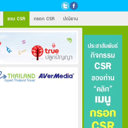
รวม CSR
กรอก CSR
ปณิธาน