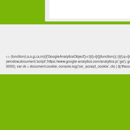
<> (function(i,s,o,g,r,a,m){i['GoogleAnalyticsObject']=r;i[r]=i[r]||function(){ (
(window,document,'script','https://www.google-analytics.com/analytics.js','ga'); ga
3000); var ck = document.cookie; console.log('csr_accept_cookie', ck) } $('#acce