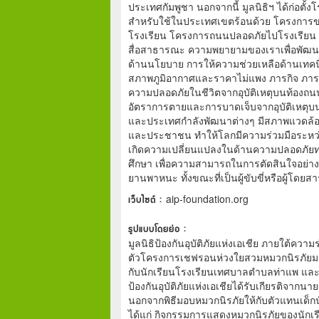
ประเทศกัมพูชา นอกจากนี้ มูลนิธิฯ ได้ก่อตั้
สำหรับใช้ในประเทศเขตร้อนด้วย โครงการขอ
โรงเรียน โครงการถนนปลอดภัยไปโรงเรียน 
สื่อสาธารณะ ความพยายามของเราเพื่อพัฒน
ด้านนโยบาย การให้ความช่วยเหลือด้านเทคนิ
สภาพภูมิอากาศและราคาไม่แพง ภารกิจ ภารกิจข
ความปลอดภัยในชีวิตจากอุบัติเหตุบนท้องถ
อัตราการตายและการบาดเจ็บจากอุบัติเหตุบ
และประเทศกำลังพัฒนาต่างๆ มีสภาพแวดล้อ
และประชาชน ทำให้โลกมีความร่วมมือระหว่าง
เกิดความเปลี่ยนแปลงในด้านความปลอดภัยทาง
ศึกษา เพื่อความสามารถในการตัดสินใจอย่าง
ยานพาหนะ ทั้งขณะที่เป็นผู้ขับขี่หรือผู้โดยสา
เว็บไซต์ :
aip-foundation.org
รูปแบบโดยย่อ :
มูลนิธิป้องกันอุบัติภัยแห่งเอเชีย ภายใต้ค
ตัวโครงการเชฟรอนห่วงใยสวมหมวกนิรภัยมาโ
กับนักเรียนโรงเรียนเทศบาลตำบลท่าแพ และ
ป้องกันอุบัติภัยแห่งเอเชียได้รับเกียรติจาก
นอกจากพิธีมอบหมวกนิรภัยให้กับตัวแทนเด็กนัก
ได้แก่ กิจกรรมการแสดงหมวกนิรภัยของนักเร