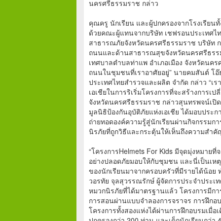
นครศรีธรรมราช กล่าว
คุณครู นักเรียน และผู้ปกครองจากโรงเรียนทั
ด้วยคณะผู้แทนจากบริษัท เชฟรอนประเทศไท
สาธารณภัยจังหวัดนครศรีธรรมราช บริษัท กล
ถนนและด้านสาธารณสุขจังหวัดนครศรีธรรมราช
เทศบาลตำบลท่าแพ อำเภอเมือง จังหวัดนครศรี
ถนนในชุมชนที่เราอาศัยอยู่” นายคมสันต์ โอ๊
ประเทศไทยสำรวจและผลิต จำกัด กล่าว “เราจึงรู
เอเชียในการริเริ่มโครงการที่จะสร้างการเปล
จังหวัดนครศรีธรรมราช กล่าวสุนทรพจน์เปิ
มูลนิธิป้องกันอุบัติภัยแห่งเอเชีย ได้มอบประ
ถ่ายทอดองค์ความรู้สู่นักเรียนผ่านกิจกรรมกา
นิรภัยที่ถูกวิธีและกระตุ้นให้เห็นถึงความส
“โครงการHelmets For Kids มีจุดมุ่งหมายที
อย่างปลอดภัยมอบให้กับชุมชน และนี่เป็นเหตุ
ของนักเรียนมาจากครอบครัวที่มีรายได้น้อย ท
วอรทัย จุลสุวรรณรักษ์ ผู้จัดการประจำประเท
หมวกนิรภัยที่ได้มาตรฐานแล้ว โครงการมีการอ
การสอนผ่านแบบจำลองการจราจร การฝึกอบ
โครงการทั้งสองแห่งได้ผ่านการฝึกอบรมเมื่อเ
ปกครองกว่า 200 ท่าน และเด็กนักเรียนกว่า