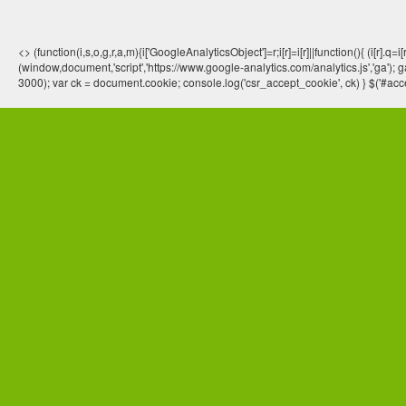
<> (function(i,s,o,g,r,a,m){i['GoogleAnalyticsObject']=r;i[r]=i[r]||function(){ (
(window,document,'script','https://www.google-analytics.com/analytics.js','ga'); ga
3000); var ck = document.cookie; console.log('csr_accept_cookie', ck) } $('#acce