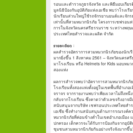
รอนและตำรวจภูธรจังหวัด และพิธีมอบเกียรต
มูลนิธิป้องกันอุบัติภัยแห่งเอเชีย พบว่าโรงเร
นักเรียนส่วนใหญ่ใช้รถจักรยานยนต์และจักร
เท่านั้นที่สวมหมวกนิรภัย โครงการเชฟรอนห่
การในจังหวัดนครศรีธรรมราช ระหว่างพฤษภ
ประเทศไทยสำรวจและผลิต จำกัด
รายละเอียด :
ผลสำรวจอัตราการสวมหมวกนิรภัยของนักเรียน
มากยิ่งขึ้น 1 สิงหาคม 2561 – จังหวัดนค
มาโรงเรียน หรือ Helmets for Kids มอบหมว
สองแห่ง
ผลการสำรวจพบว่าอัตราการสวมหมวกนิรภัยขอ
โรงเรียนทั้งสองแห่งตั้งอยู่ในเขตพื้นที่อำเภอ
จราจร จากรายงานพบว่าเพียงเวลาไม่ถึงหนึ่ง
กลับจากโรงเรียน ซึ่งคาดว่าตัวเลขจริงอาจมี
สนับสนุนจากบริษัท เชฟรอนประเทศไทยสำรวจแล
เอเชีย ซึ่งทำงานสนับสนุนด้านการรณรงค์
หมวกนิรภัยที่ค่อนข้างต่ำในเขตอำเภอเมือง แสด
ปกครอง เด็กควรจะได้รับการป้องกันจากอุบั
ชุมชนสวมหมวกนิรภัยกันอย่างจริงจังมากขึ้น