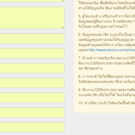
ให้ครบทุกข้อ เพื่อสิทธิประโยชน์
ท่านให้ข้อมูลเท็จ ทีมงานมีสิทธิ์ไม่ให
5. ผู้ใดแอบอ้าง หรือกระทำการใดๆ อั
ข้อมูลของผู้อื่นมาแอบ อ้างสมัครสมาชิ
รับโทษตามที่กฎหมายกำหนดไว้
6. ข้อมูลของสมาชิก จะถูกเก็บเป็นค
เผยข้อมูลของท่านก่อนได้รับอนุญ
ข้อมูลส่วนบุคคลได้จาก นโยบายคุ้มค
บุคคล
http://www.csrcom.com/priva
7. ห้ามทำการขอรับบริจาคผ่าน CSR
ทีมงาน CSRcom.com ขอสงวนสิทธิ์ใ
สมาชิกของท่าน
8. การกระทำใดใดที่ผิดกฎหมายทางเว็บเซ
รับผิดชอบของแต่ละสมาชิกตามข้อ
9. ทีมงาน CSRcom.com ขอสงวนสิทธิ
ระบบสมาชิก เมื่อใดก็ได้ โดยไม่ต้อ
10 .หากมีความเข้าใจผิดเกิดขึ้นคำต