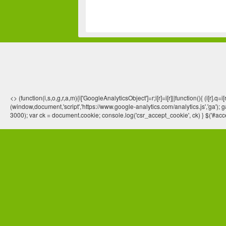
<> (function(i,s,o,g,r,a,m){i['GoogleAnalyticsObject']=r;i[r]=i[r]||function(){ (
(window,document,'script','https://www.google-analytics.com/analytics.js','ga'); ga
3000); var ck = document.cookie; console.log('csr_accept_cookie', ck) } $('#acce