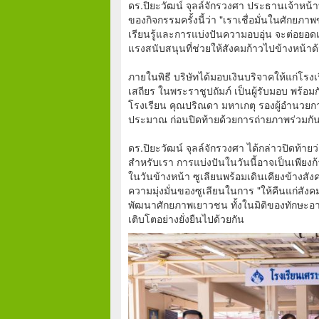
ดร.ปิยะวัฒน์ จุลล์จักรวงศา ประธานเจ้าหน้า
ของกิจกรรมครั้งนี้ว่า "เราเชื่อมั่นในศัก
เรียนรู้และการแบ่งปันความอบอุ่น จะต่อยอดเป
แรงสนับสนุนที่ช่วยให้สังคมก้าวไปข้างหน้าด้
ภายในพิธี บริษัทได้มอบเงินบริจาคให้แก่โรง
เสถียร ในพระราชูปถัมภ์ เป็นผู้รับมอบ พร้อมก
โรงเรียน คุณปริณดา มหาเกตุ รองผู้อำน
ประมาณ ก่อนปิดท้ายด้วยการถ่ายภาพร่วมกันเ
ดร.ปิยะวัฒน์ จุลล์จักรวงศา ได้กล่าวปิดท้ายว่า 
สำหรับเรา การแบ่งปันในวันนี้อาจเป็นเพียงก้
ในวันข้างหน้า ซูเลียนพร้อมเดินเคียงข้างสังค
ความมุ่งมั่นของซูเลียนในการ "ให้คืนแก่สั
พัฒนาศักยภาพเยาวชน ทั้งในมิติของทักษะอาช
เติบโตอย่างยั่งยืนไปด้วยกัน