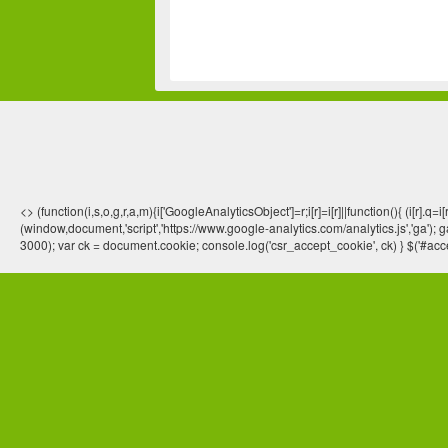
<> (function(i,s,o,g,r,a,m){i['GoogleAnalyticsObject']=r;i[r]=i[r]||function(){ (
(window,document,'script','https://www.google-analytics.com/analytics.js','ga'); ga
3000); var ck = document.cookie; console.log('csr_accept_cookie', ck) } $('#acce