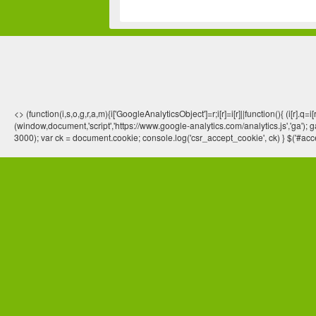
<> (function(i,s,o,g,r,a,m){i['GoogleAnalyticsObject']=r;i[r]=i[r]||function(){ (
(window,document,'script','https://www.google-analytics.com/analytics.js','ga'); ga
3000); var ck = document.cookie; console.log('csr_accept_cookie', ck) } $('#acce