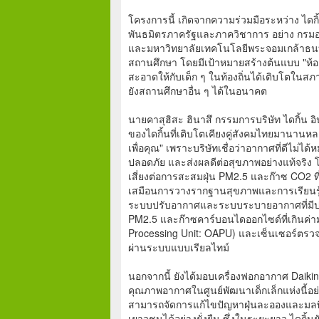
โครงการนี้ เกิดจากความร่วมมือระหว่าง ไดกิ
พันธมิตรภาครัฐและภาควิชาการ อย่าง กร
และมหาวิทยาลัยเทคโนโลยีพระจอมเกล้าธนบ
สถานศึกษา โดยมีเป้าหมายสร้างต้นแบบ "ห้
สะอาดให้กับเด็ก ๆ ในท้องถิ่นได้เติบโตในสภ
ยังสถานศึกษาอื่น ๆ ได้ในอนาคต
นายคาสุฮิสะ ฮินาสึ กรรมการบริษัท ไดกิ้น อิ
ของไดกิ้นที่เติบโตเคียงคู่สังคมไทยมานานห
เพื่อคุณ" เพราะบริษัทเชื่อว่าอากาศที่ดีไม่
ปลอดภัย และส่งผลดีต่อสุขภาพอย่างแท้จริง โ
เสี่ยงต่อการสะสมฝุ่น PM2.5 และก๊าซ CO2 ที่
เสมือนการวางรากฐานสุขภาพและการเรียนรู้ที่
ระบบปรับอากาศและระบบระบายอากาศที่มีป
PM2.5 และก๊าซคาร์บอนไดออกไซด์ที่เกินค่ามา
Processing Unit: OAPU) และเซ็นเซอร์ตรวจว
ผ่านระบบแบบเรียลไทม์
นอกจากนี้ ยังได้มอบเครื่องฟอกอากาศ Daikin 
คุณภาพอากาศในศูนย์พัฒนาเด็กเล็กแห่งนี้อย
สามารถจัดการแก้ไขปัญหาฝุ่นละอองและมลพิษ
เยาวชนได้อย่างยั่งยืน ซึ่งในระยะยาว ไดกิ