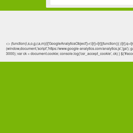
<> (function(i,s,o,g,r,a,m){i['GoogleAnalyticsObject']=r;i[r]=i[r]||function(){ (
(window,document,'script','https://www.google-analytics.com/analytics.js','ga'); ga
3000); var ck = document.cookie; console.log('csr_accept_cookie', ck) } $('#acce