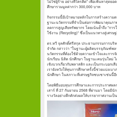
ไม่ใช่ผู้ร้าย อย่างที่ใครคิด" เพื่อเฟ้นหาสุ
ศึกษารวมมูลค่ากว่า 300,000 บาท
กิจกรรมนี้มีเป้าหมายหลักในการสร้างความ
ฐานะนวัตกรรมที่จำเป็นต่อการพัฒนาคุณภา
ลดการสูญเสียทรัพยากร โดยเน้นย้ำถึง "กา
ใช้งาน (Recycling)" ซึ่งเป็นแนวทางสู่เศรษ
ดร.ทวี จุลศักดิ์ศรีสกุล ประธานกรรมการบริห
จำกัด กล่าวว่า "ในฐานะผู้ผลิตบรรจุภัณฑ์พลาส
นวัตกรรมที่ต้องใช้ด้วยความเข้าใจและการจัดก
นักเรียน นิสิต นักศึกษา ในฐานะคนรุ่นใหม
เชิงบวกเกี่ยวกับพลาสติก และเป็นกระบอกเสียง
เรายังหวังให้ทุนการศึกษาครั้งนี้ช่วยแบ่งเบา
นักศึกษา ในสภาวะที่เศรษฐกิจซบเซาเช่นนี้อี
โดยพิธีมอบทุนการศึกษาและการประกาศผลการปร
เสาร์ ที่ 27 กันยายน 2568 ที่ผ่านมา โดยมีนั
รางวัลอย่างคึกคักส่งผลให้บรรยากาศงานเป็น