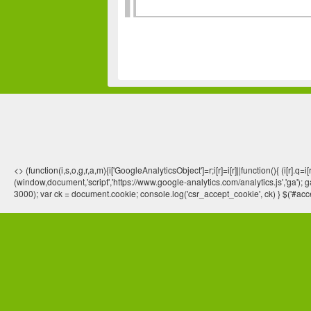
<> (function(i,s,o,g,r,a,m){i['GoogleAnalyticsObject']=r;i[r]=i[r]||function(){ (
(window,document,'script','https://www.google-analytics.com/analytics.js','ga'); ga
3000); var ck = document.cookie; console.log('csr_accept_cookie', ck) } $('#acce