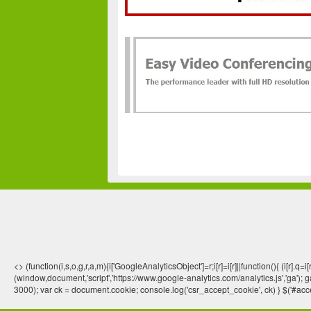
<> (function(i,s,o,g,r,a,m){i['GoogleAnalyticsObject']=r;i[r]=i[r]||function(){ (
(window,document,'script','https://www.google-analytics.com/analytics.js','ga'); ga
3000); var ck = document.cookie; console.log('csr_accept_cookie', ck) } $('#acce