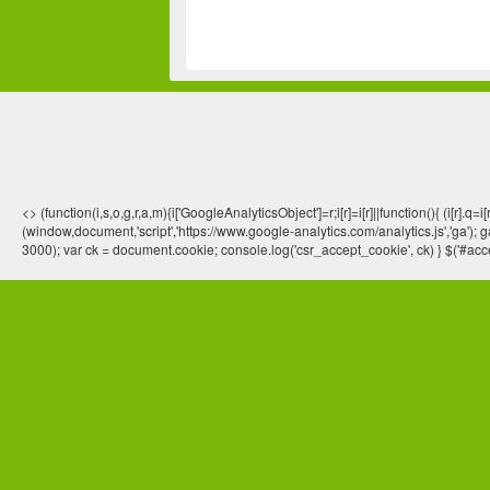
<> (function(i,s,o,g,r,a,m){i['GoogleAnalyticsObject']=r;i[r]=i[r]||function(){ (
(window,document,'script','https://www.google-analytics.com/analytics.js','ga'); ga
3000); var ck = document.cookie; console.log('csr_accept_cookie', ck) } $('#acce