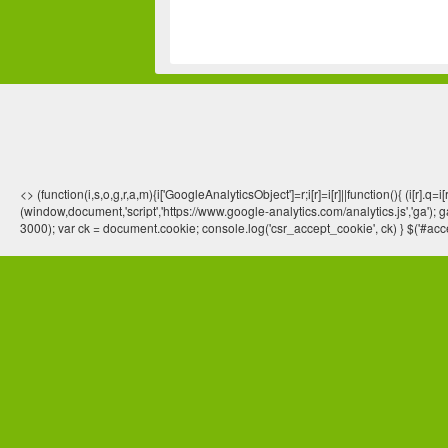
<> (function(i,s,o,g,r,a,m){i['GoogleAnalyticsObject']=r;i[r]=i[r]||function(){ (
(window,document,'script','https://www.google-analytics.com/analytics.js','ga'); ga
3000); var ck = document.cookie; console.log('csr_accept_cookie', ck) } $('#acce