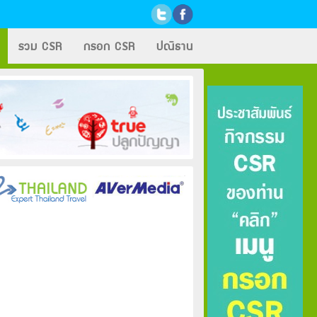
รวม CSR
กรอก CSR
ปณิธาน