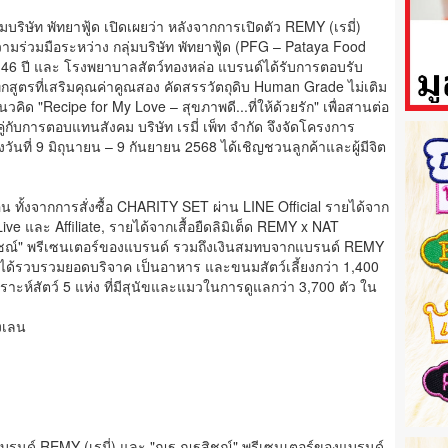
บริษัท พัทยาฟู้ด เปิดเผยว่า หลังจากการเปิดตัว REMY (เรมี่)
วามร่วมมือระหว่าง กลุ่มบริษัท พัทยาฟู้ด (PFG – Pataya Food
 46 ปี และ โรงพยาบาลสัตว์ทองหล่อ แบรนด์ได้รับการตอบรับ
ุกสูตรที่เสริมคุณค่าคูณสอง คัดสรรวัตถุดิบ Human Grade ไม่เติม
วคิด "Recipe for My Love – สุขภาพดี...ที่ให้ด้วยรัก" เพื่อสานต่อ
่กับการตอบแทนสังคม บริษัท เรมี่ เพ็ท จำกัด จึงจัดโครงการ
างวันที่ 9 มิถุนายน – 9 กันยายน 2568 ได้เชิญชวนลูกค้าและผู้มีจิต
ุ่น ทั้งจากการสั่งซื้อ CHARITY SET ผ่าน LINE Official รายได้จาก
 และ Affiliate, รายได้จากเสื้อยืดลิมิเต็ด REMY x NAT
สิชณ์" พรีเซนเตอร์ของแบรนด์ รวมถึงเงินสมทบจากแบรนด์ REMY
่) ได้รวบรวมยอดบริจาค เป็นอาหาร และขนมสัตว์เลี้ยงกว่า 1,400
าะห์สัตว์ 5 แห่ง ที่มีสุนัขและแมวในการดูแลกว่า 3,700 ตัว ใน
งเลน
ริหารแบรนด์ REMY (เรมี่) และ "ณฐ ณฐสิชณ์" พรีเซนเตอร์ของแบรนด์