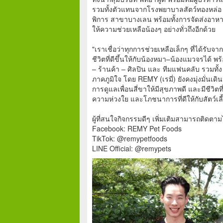
รวมทั้งตัวแทนจากโรงพยาบาลสัตว์ทองหล่อ เ
พิการ สาขาบางเลน พร้อมทั้งการจัดส่งอาหา
ให้ความช่วยเหลือน้องๆ อย่างทั่วถึงอีกด้วย
"เราเชื่อว่าทุกการช่วยเหลือเล็กๆ ที่ได้รั
ชีวิตที่ดีขึ้นให้กับน้องหมา–น้องแมวจรได้
– ร้านค้า – ศิลปิน และ ทีมแฟนคลับ รวมทั้ง
ภาคภูมิใจ โดย REMY (เรมี่) ยังคงมุ่งมั่นเดิ
การดูแลเพื่อนสี่ขาให้มีสุขภาพดี และมีชีวิตท
ความห่วงใย และโภชนาการที่ดีให้กับสัตว์เลี
ผู้ที่สนใจกิจกรรมดีๆ เพิ่มเติมสามารถติดตามได
Facebook: REMY Pet Foods
TikTok: @remypetfoods
LINE Official: @remypets