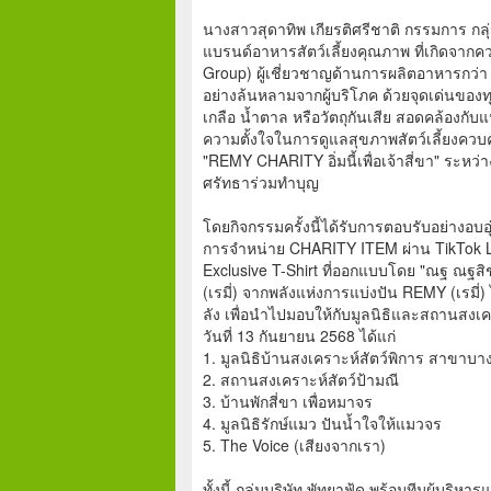
นางสาวสุดาทิพ เกียรติศรีชาติ กรรมการ กลุ่ม
แบรนด์อาหารสัตว์เลี้ยงคุณภาพ ที่เกิดจากค
Group) ผู้เชี่ยวชาญด้านการผลิตอาหารกว่า
อย่างล้นหลามจากผู้บริโภค ด้วยจุดเด่นของท
เกลือ น้ำตาล หรือวัตถุกันเสีย สอดคล้องกับแน
ความตั้งใจในการดูแลสุขภาพสัตว์เลี้ยงควบคู
"REMY CHARITY อิ่มนี้เพื่อเจ้าสี่ขา" ระหว่
ศรัทธาร่วมทำบุญ
โดยกิจกรรมครั้งนี้ได้รับการตอบรับอย่างอบอ
การจำหน่าย CHARITY ITEM ผ่าน TikTok Live
Exclusive T-Shirt ที่ออกแบบโดย "ณฐ ณฐ
(เรมี่) จากพลังแห่งการแบ่งปัน REMY (เรมี
ลัง เพื่อนำไปมอบให้กับมูลนิธิและสถานสงเคร
วันที่ 13 กันยายน 2568 ได้แก่
1. มูลนิธิบ้านสงเคราะห์สัตว์พิการ สาขาบา
2. สถานสงเคราะห์สัตว์ป้ามณี
3. บ้านพักสี่ขา เพื่อหมาจร
4. มูลนิธิรักษ์แมว ปันน้ำใจให้แมวจร
5. The Voice (เสียงจากเรา)
ทั้งนี้ กลุ่มบริษัท พัทยาฟู้ด พร้อมทีมผู้บ