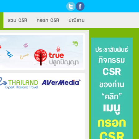
รวม CSR
กรอก CSR
ปณิธาน