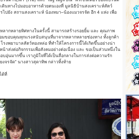
ดินทางไปมอบอาหารด้วยตนเองที่ มูลนิธิบ้านสงเคราะห์สัตว์
รไปยัง สถานสงเคราะห์ น้องหมา–น้องแมวจรจัด อีก 4 แห่ง เพื่อ
บจากหลากหลายทิศทางในครั้งนี้ สามารถสร้างรอยยิ้ม และ คุณภาพ
 พร้อมขอบคุณทุกแรงสนับสนุนที่มาจากหลากหลายช่องทาง ทั้งลูกค้า
 โรงพยาบาลสัตว์ทองหล่อ ที่ทำให้โครงการนี้ได้เกิดขึ้นอย่างน่า
นหน้าส่งต่อกิจกรรมเพื่อสังคมอย่างต่อเนื่อง และ ขอเป็นส่วนหนึ่งใน
ี่อบอุ่นมากขึ้น เราภูมิใจที่ได้เป็นสื่อกลางในการส่งต่อความรัก
้ยงจรจัด" นางสาวสุดาทิพ กล่าวทิ้งท้าย
้ที่