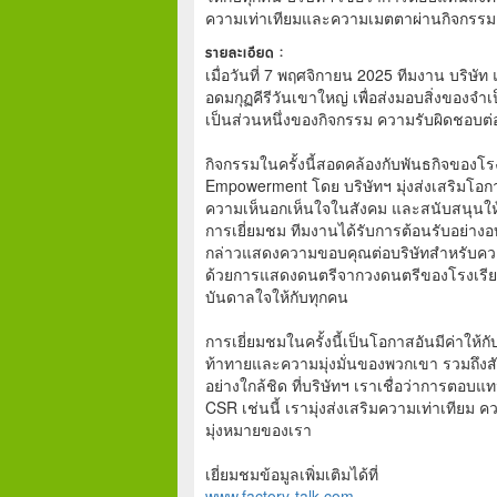
ความเท่าเทียมและความเมตตาผ่านกิจกรรม C
รายละเอียด :
เมื่อวันที่ 7 พฤศจิกายน 2025 ทีมงาน บริษ
อดมกุฏคีรีวันเขาใหญ่ เพื่อส่งมอบสิ่งของจำ
เป็นส่วนหนึ่งของกิจกรรม ความรับผิดชอบต
กิจกรรมในครั้งนี้สอดคล้องกับพันธกิจของโ
Empowerment โดย บริษัทฯ มุ่งส่งเสริมโอก
ความเห็นอกเห็นใจในสังคม และสนับสนุนให้
การเยี่ยมชม ทีมงานได้รับการต้อนรับอย่างอบ
กล่าวแสดงความขอบคุณต่อบริษัทสำหรับความส
ด้วยการแสดงดนตรีจากวงดนตรีของโรงเรีย
บันดาลใจให้กับทุกคน
การเยี่ยมชมในครั้งนี้เป็นโอกาสอันมีค่าให้ก
ท้าทายและความมุ่งมั่นของพวกเขา รวมถึง
อย่างใกล้ชิด ที่บริษัทฯ เราเชื่อว่าการตอบ
CSR เช่นนี้ เรามุ่งส่งเสริมความเท่าเทียม 
มุ่งหมายของเรา
เยี่ยมชมข้อมูลเพิ่มเติมได้ที่
www.factory-talk.com