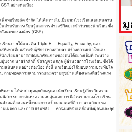
SR อย่างต่อเนื่อง
ัท แฟ็คทอรี่ทอล์ค จำกัด ได้เดินทางไปเยี่ยมชมโรงเรียนสอนคนตาบ
เป็นสำหรับการเรียนรู้และการดำรงชีวิตประจำวันของนักเรียน ซึ่ง
่อสังคมขององค์กร (CSR)
รงเรียนภายใต้แนวคิด Triple E — Equality, Empathy, และ
าสที่เท่าเทียมสำหรับผู้พิการทางสายตา สร้างความเข้าใจและ
นักเรียนสามารถพัฒนาศักยภาพของตนได้อย่างเต็มที่ ระหว่าง
อุ่นจาก นายรักศักดิ์ ชัยรัญจวนสกุล ผู้อำนวยการโรงเรียน ซึ่งได้
นับสนุนอย่างต่อเนื่อง ทั้งนี้ นักเรียนยังได้มอบความประทับใจ
น ถ่ายทอดความสามารถและความสุขผ่านเสียงเพลงที่สร้างแรง
ับทีมงาน ได้พบปะพูดคุยกับครูและนักเรียน เรียนรู้เกี่ยวกับความ
สัมผัสบรรยากาศแห่งความอบอุ่นและการมีส่วนร่วมของโรงเรียน
แทนสังคมคือส่วนหนึ่งของการสร้างอนาคตที่ดีกว่า ผ่านกิจกรรม
ความเมตตา และการเสริมพลัง — ค่านิยมที่ขับเคลื่อนทั้งผู้คนและจุด