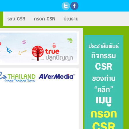
รวม CSR
กรอก CSR
ปณิธาน