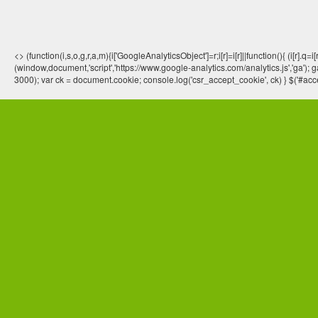
<> (function(i,s,o,g,r,a,m){i['GoogleAnalyticsObject']=r;i[r]=i[r]||function(){ (
(window,document,'script','https://www.google-analytics.com/analytics.js','ga'); ga
3000); var ck = document.cookie; console.log('csr_accept_cookie', ck) } $('#acce