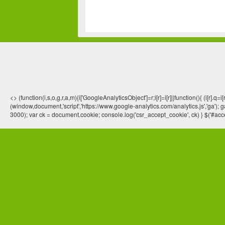
<> (function(i,s,o,g,r,a,m){i['GoogleAnalyticsObject']=r;i[r]=i[r]||function(){ (
(window,document,'script','https://www.google-analytics.com/analytics.js','ga'); ga
3000); var ck = document.cookie; console.log('csr_accept_cookie', ck) } $('#acce