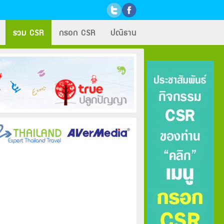
รวม CSR
กรอก CSR
ปณิธาน