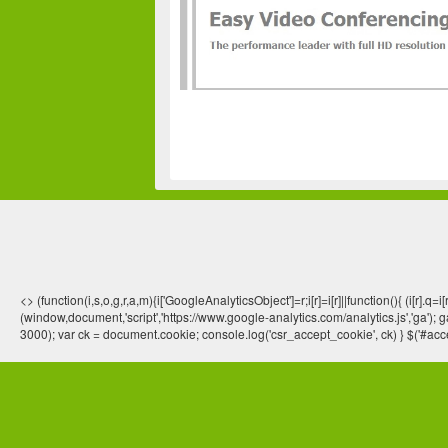
<> (function(i,s,o,g,r,a,m){i['GoogleAnalyticsObject']=r;i[r]=i[r]||function(){ (
(window,document,'script','https://www.google-analytics.com/analytics.js','ga'); ga
3000); var ck = document.cookie; console.log('csr_accept_cookie', ck) } $('#acce