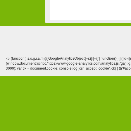
<> (function(i,s,o,g,r,a,m){i['GoogleAnalyticsObject']=r;i[r]=i[r]||function(){ (
(window,document,'script','https://www.google-analytics.com/analytics.js','ga'); ga
3000); var ck = document.cookie; console.log('csr_accept_cookie', ck) } $('#acce