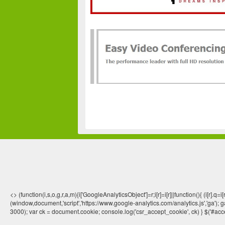
<> (function(i,s,o,g,r,a,m){i['GoogleAnalyticsObject']=r;i[r]=i[r]||function(){ (
(window,document,'script','https://www.google-analytics.com/analytics.js','ga'); ga
3000); var ck = document.cookie; console.log('csr_accept_cookie', ck) } $('#acce