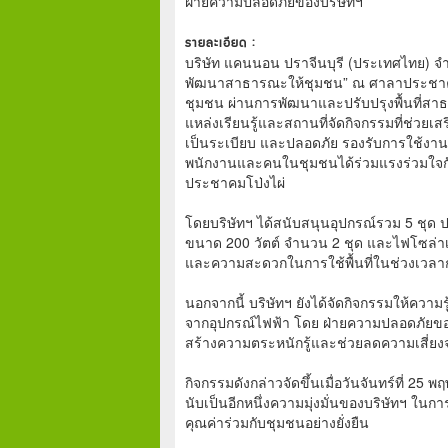
ฝ่ายความปลอดภัยของบริษัทฯ
รายละเอียด :
บริษัท แคนนอน ปราจีนบุรี (ประเทศไทย) จ
พัฒนาสาธารณะให้ชุมชน” ณ ศาลาประชาคม
ชุมชน ผ่านการพัฒนาและปรับปรุงพื้นที่ส
แหล่งเรียนรู้และสถานที่จัดกิจกรรมที่ช่ว
เป็นระเบียบ และปลอดภัย รองรับการใช้งา
พนักงานและคนในชุมชนได้ร่วมแรงร่วมใจก
ประชาคมโป่งไผ่
โดยบริษัทฯ ได้สนับสนุนอุปกรณ์รวม 5 ชุ
ขนาด 200 วัตต์ จำนวน 2 ชุด และไฟโซล่าเ
และความสะดวกในการใช้พื้นที่ในช่วงเวลา
นอกจากนี้ บริษัทฯ ยังได้จัดกิจกรรมให้คว
จากอุปกรณ์ไฟฟ้า โดย ฝ่ายความปลอดภัยของ
สร้างความตระหนักรู้และช่วยลดความเสี่ยงจาก
กิจกรรมดังกล่าวจัดขึ้นเมื่อวันจันทร์ที่ 
นับเป็นอีกหนึ่งความมุ่งมั่นของบริษัทฯ ใน
คุณค่าร่วมกับชุมชนอย่างยั่งยืน