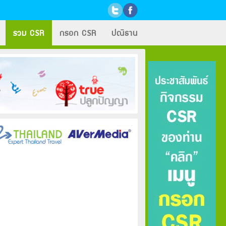
รวม CSR
กรอก CSR
ปณิธาน