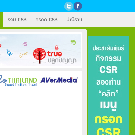
รวม CSR
กรอก CSR
ปณิธาน