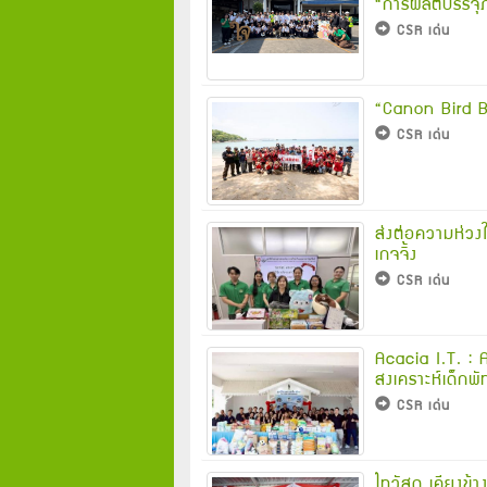
“การผลิตบรรจุ
CSR เด่น
“Canon Bird Br
CSR เด่น
ส่งต่อความห่วงใ
เกจจิ้ง
CSR เด่น
Acacia I.T. : A
สงเคราะห์เด็กพ
CSR เด่น
ไทวัสดุ เคียงข้