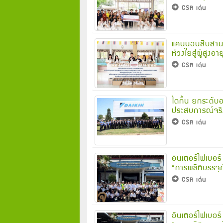
CSR เด่น
แคนนอนสืบสานป
ห่วงใยสู่ผู้สูงอ
CSR เด่น
ไดกิ้น ยกระดับ
ประสบการณ์จริง
CSR เด่น
อินเตอร์ไฟเบอร์
“การผลิตบรรจุ
CSR เด่น
อินเตอร์ไฟเบอร์