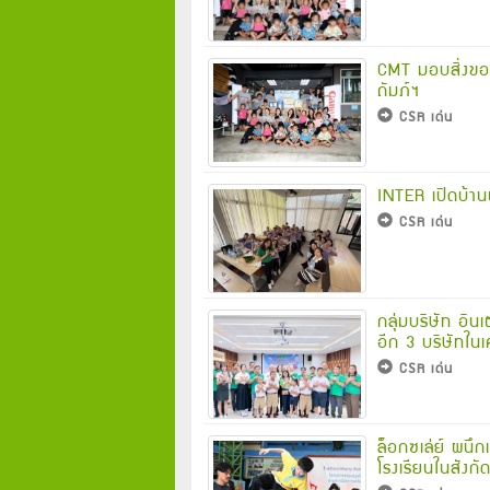
CMT มอบสิ่งของ
ถัมภ์ฯ
CSR เด่น
INTER เปิดบ้าน
CSR เด่น
กลุ่มบริษัท อิน
อีก 3 บริษัทในเ
CSR เด่น
ล็อกซเล่ย์ ผนึ
โรงเรียนในสังก