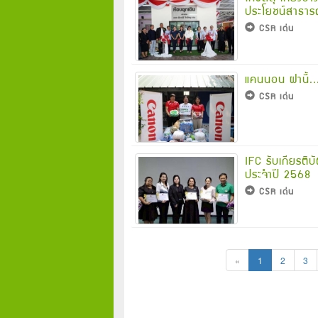
ประโยชน์สาธารณ
CSR เด่น
แคนนอน ฝานี้...พ
CSR เด่น
IFC รับเกียรต
ประจำปี 2568
CSR เด่น
«
1
2
3