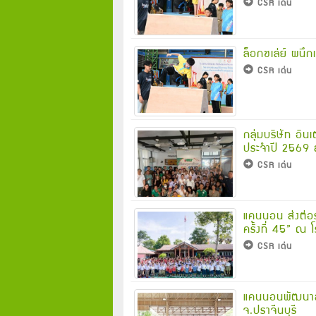
CSR เด่น
ล็อกซเล่ย์ ผนึก
CSR เด่น
กลุ่มบริษัท อิน
ประจำปี 2569 
CSR เด่น
แคนนอน ส่งต่อ
ครั้งที่ 45” ณ
CSR เด่น
แคนนอนพัฒนาสา
จ.ปราจีนบุรี