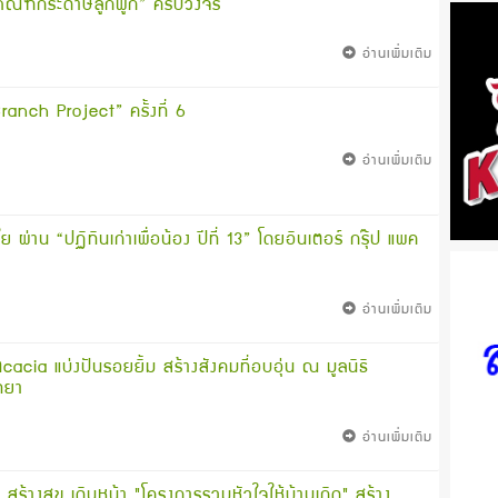
ภัณฑ์กระดาษลูกฟูก” ครบวงจร
อ่านเพิ่มเติม
anch Project” ครั้งที่ 6
อ่านเพิ่มเติม
ย ผ่าน “ปฏิทินเก่าเพื่อน้อง ปีที่ 13” โดยอินเตอร์ กรุ๊ป แพค
อ่านเพิ่มเติม
cacia แบ่งปันรอยยิ้ม สร้างสังคมที่อบอุ่น ณ มูลนิธิ
ัทยา
อ่านเพิ่มเติม
าง สร้างสุข เดินหน้า "โครงการรวมหัวใจให้บ้านเกิด" สร้าง