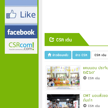
CSR เด่น
ข่าวย้อนหลัง
ข่าว CSR
CSR เด่น
แคนนอน ปราจีนบ
๒๕๖๙
CSR เด่น
CMT มอบสิ่งของ
ถัมภ์ฯ
CSR เด่น