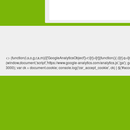
<> (function(i,s,o,g,r,a,m){i['GoogleAnalyticsObject']=r;i[r]=i[r]||function(){ (
(window,document,'script','https://www.google-analytics.com/analytics.js','ga'); ga
3000); var ck = document.cookie; console.log('csr_accept_cookie', ck) } $('#acce