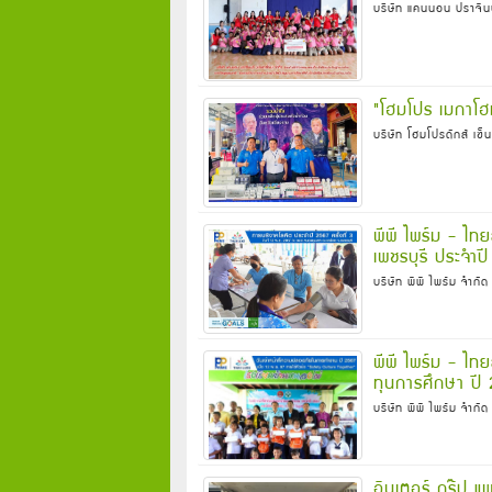
บริษัท แคนนอน ปราจีนบ
"โฮมโปร เมกาโฮม
บริษัท โฮมโปรดักส์ เซ
พีพี ไพร์ม - ไท
เพชรบุรี ประจำปี
บริษัท พีพี ไพร์ม จำกั
พีพี ไพร์ม - ไท
ทุนการศึกษา ปี
บริษัท พีพี ไพร์ม จำกั
อินเตอร์ กรุ๊ป แ