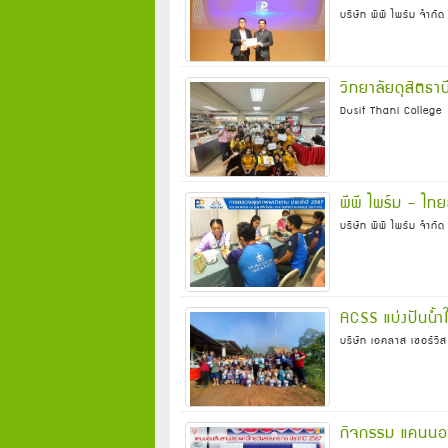
บริษัท พีพี ไพร์ม จำกั
วิทยาลัยดุสิตธาน
Dusit Thani College
พีพี ไพร์ม - ไ
บริษัท พีพี ไพร์ม จำกั
ACSS แบ่งปันน้ำ
บริษัท เอคลาส เซอร์วิ
กิจกรรม แคนนอ