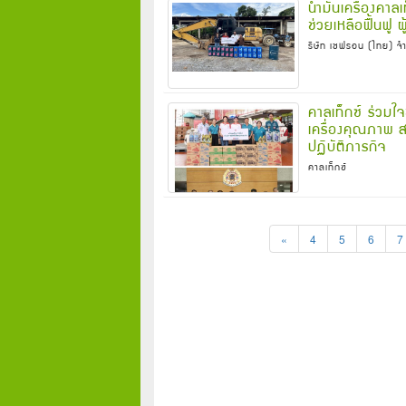
น้ำมันเครื่องคา
ช่วยเหลือฟื้นฟู 
ริษัท เชฟรอน (ไทย) จำ
คาลเท็กซ์ ร่วมใ
เครื่องคุณภาพ สน
ปฏิบัติภารกิจ
คาลเท็กซ์
«
4
5
6
7