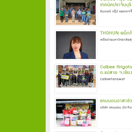
เทคนิคปราจีนบุร
อินเตอร์ กรุ๊ป แพคเกจจิ
THOHUN ผนึกกำลั
เครือข่ายมหาวิทยาลัย
Calbee Arigato
อ.แม่สาย จ.เชีย
CalbeeTanawat
แคนนอนอาสาช่วย
บริษัท แคนนอน ปราจีนบ