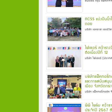
อินเตอร์ กรุ๊ป แพคเกจจิ
ACSS แบ่งปันน้ำใ
ดอย
บริษัท เอคลาส เซอร์วิ
ไฟเซอร์ คว้าร
ต่อเนื่องปีที่ 12
บริษัท ไฟเซอร์ (ประเท
บริษัทแฟ็คทอรี่
และการสนับสนุน
เมือง จังหวัดกระบ
บริษัท แฟ็คทอรี่ทอล์ค 
พีพี ไพร์ม คว้
ประจำปี 2567 ต่อเ