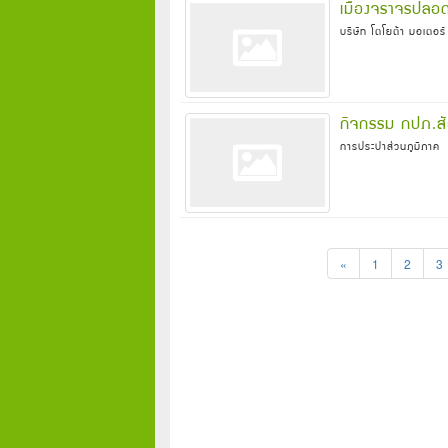
เมืองจราจรปลอด
บริษัท โตโยต้า มอเตอร
กิจกรรม กปภ.สั
การประปาส่วนภูมิภาค
«
1
2
3