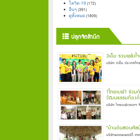
โควิด-19
(172)
อื่นๆ
(391)
ดูทั้งหมด
(1809)
ปลุกจิตสำนึก
3เอ็ม รวมพลังใจก
บริษัท 3เอ็ม ประเทศไท
?ไทยเบฟ? ร่วมกิ
วัฒนธรรมท้องถิ่
บริษัท ไทยเบฟเวอเรจ 
"บ้านดินสอนศิลป
บริษัทพรอพเพอร์ตี้ เทค