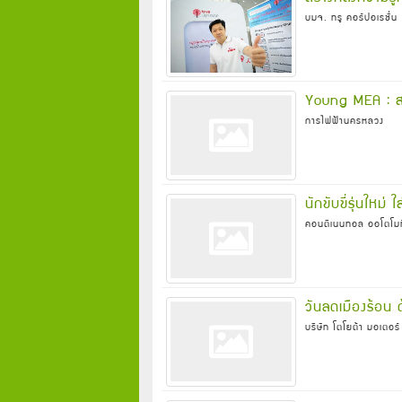
บมจ. ทรู คอร์ปอเรชั่น
Young MEA : ส
การไฟฟ้านครหลวง
นักขับขี่รุ่นใหม
คอนติเนนทอล ออโตโมท
วันลดเมืองร้อน ด
บริษัท โตโยต้า มอเตอร