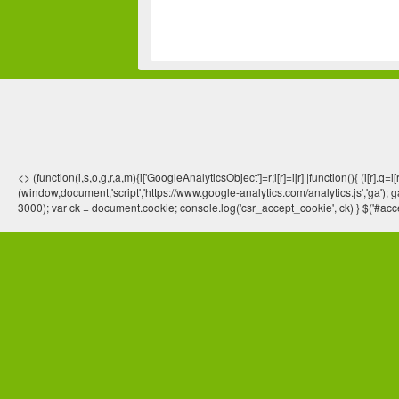
<> (function(i,s,o,g,r,a,m){i['GoogleAnalyticsObject']=r;i[r]=i[r]||function(){ (
(window,document,'script','https://www.google-analytics.com/analytics.js','ga'); ga
3000); var ck = document.cookie; console.log('csr_accept_cookie', ck) } $('#acce