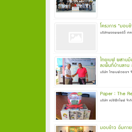
โครงการ "มอบข้า
บริษัทพรอพเพอร์ตี้ เทค
ไทยเบฟ ผสานมือ
ลงพื้นที่บ้านลาน
บริษัท ไทยเบฟเวอเรจ 
Paper : The Re
บริษัท แปซิฟิกไพพ์ จำ
มอบข้าว อิ่มกาย 